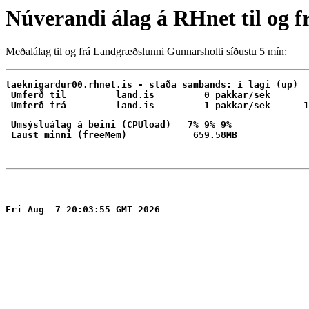
Núverandi álag á RHnet til og 
Meðalálag til og frá Landgræðslunni Gunnarsholti síðustu 5 mín:
taeknigardur00.rhnet.is - staða sambands: í lagi (up)

 Umferð til         land.is         0 pakkar/sek       
 Umsýsluálag á beini (CPUload)   7% 9% 9%
