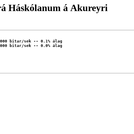
frá Háskólanum á Akureyri
000 bitar/sek -- 0.1% álag 
