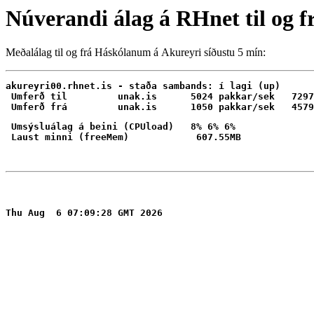
Núverandi álag á RHnet til og 
Meðalálag til og frá Háskólanum á Akureyri síðustu 5 mín:
akureyri00.rhnet.is - staða sambands: í lagi (up)

 Umferð til         unak.is      5024 pakkar/sek   7297
 Umsýsluálag á beini (CPUload)   8% 6% 6%
