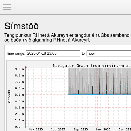
Toggle Menu
Símstöð
Tengipunktur RHnet á Akureyri er tengdur á 10Gbs sambandi f
og þaðan við gigahring RHnet á Akureyri.
Time range:
to