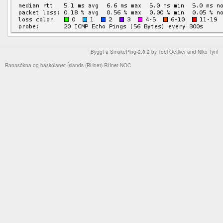
Byggt á
SmokePing-2.8.2
by
Tobi Oetiker
and Niko Tyni
Rannsókna og háskólanet Íslands (RHnet)
RHnet NOC