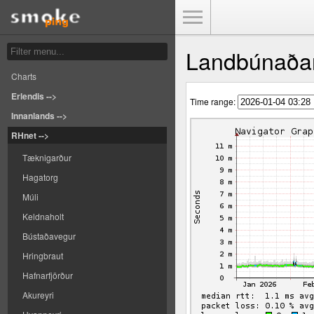
Toggle Menu
Landbúnaðar
Charts
Erlendis -->
Time range:
Innanlands -->
RHnet -->
Tæknigarður
Hagatorg
Múli
Keldnaholt
Bústaðavegur
Hringbraut
Hafnarfjörður
Akureyri