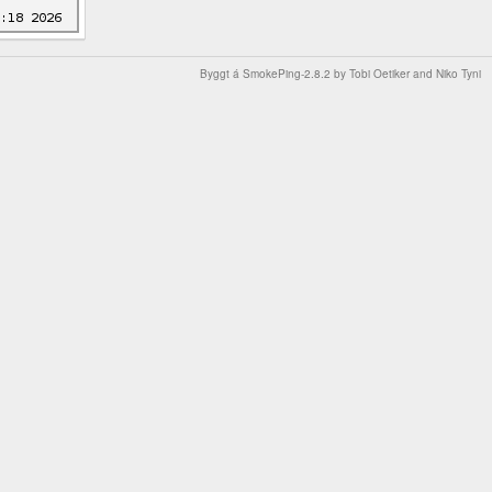
Byggt á
SmokePing-2.8.2
by
Tobi Oetiker
and Niko Tyni