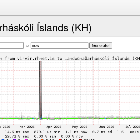
háskóli Íslands (KH)
to