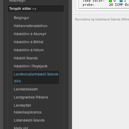
Hvanneyri
Tengdir aðilar -->
Belgingur
Rannsókna og háskólanet Íslands (RHn
Hafrannsóknastofnun
Háskólinn á Akureyri
Háskólinn á Bifröst
Háskólinn á Hólum
Háskóli Íslands
Háskólinn í Reykjavík
Landbúnaðarháskóli Íslands
(KH)
Landsbókasafn
Landgræðsla Ríkisins
Landspítali
háskólasjúkrahús
Listaháskóli Íslands
Matís ohf.