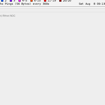
et)
RHnet NOC