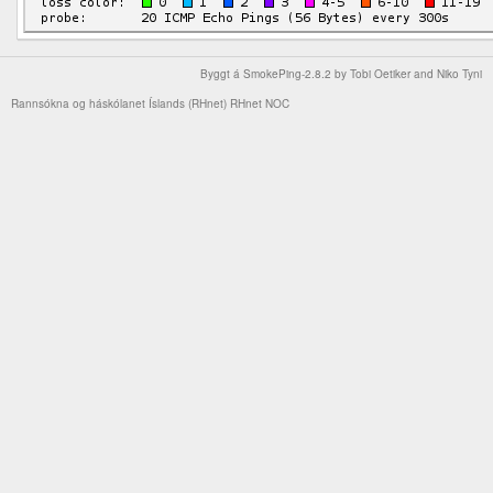
Byggt á
SmokePing-2.8.2
by
Tobi Oetiker
and Niko Tyni
Rannsókna og háskólanet Íslands (RHnet)
RHnet NOC