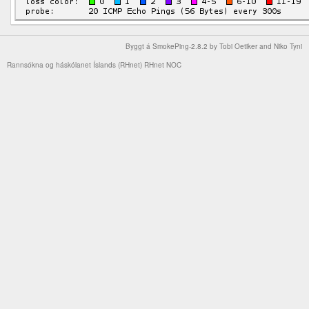
Byggt á
SmokePing-2.8.2
by
Tobi Oetiker
and Niko Tyni
Rannsókna og háskólanet Íslands (RHnet)
RHnet NOC