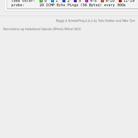
Byggt á
SmokePing-2.8.2
by
Tobi Oetiker
and Niko Tyni
Rannsókna og háskólanet Íslands (RHnet)
RHnet NOC