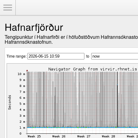
Toggle Menu
Hafnarfjörður
Tengipunktur í Hafnarfirði er í höfuðstöðvum Hafrannsóknast
Hafrannsóknastofnun.
Time range:
to