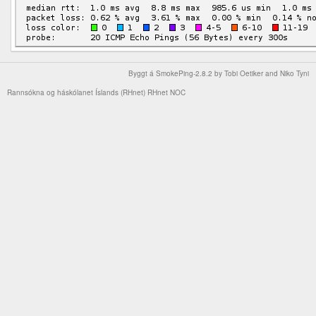
Byggt á
SmokePing-2.8.2
by
Tobi Oetiker
and Niko Tyni
Rannsókna og háskólanet Íslands (RHnet)
RHnet NOC