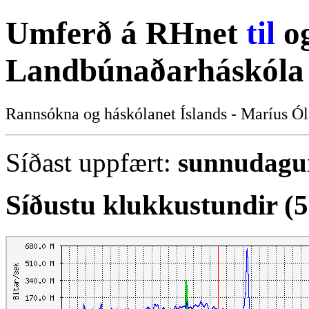
Umferð á RHnet
til
o
Landbúnaðarháskóla 
Rannsókna og háskólanet Íslands - Maríus Ól
Síðast uppfært:
sunnudagur 
Síðustu klukkustundir (