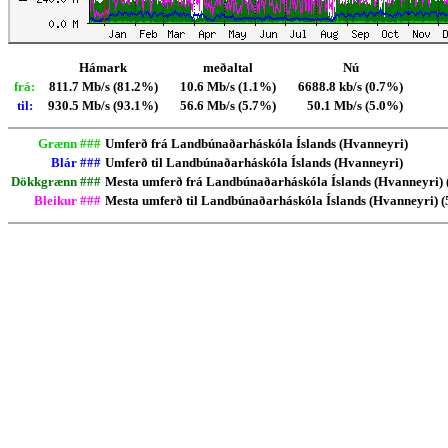
Hámark
meðaltal
Nú
frá:
811.7 Mb/s (81.2%)
10.6 Mb/s (1.1%)
6688.8 kb/s (0.7%)
til:
930.5 Mb/s (93.1%)
56.6 Mb/s (5.7%)
50.1 Mb/s (5.0%)
Grænn ###
Umferð frá Landbúnaðarháskóla Íslands (Hvanneyri)
Blár ###
Umferð til Landbúnaðarháskóla Íslands (Hvanneyri)
Dökkgrænn ###
Mesta umferð frá Landbúnaðarháskóla Íslands (Hvanneyri) 
Bleikur ###
Mesta umferð til Landbúnaðarháskóla Íslands (Hvanneyri) (