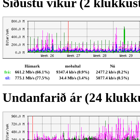
Síðustu vikur (2 klukkus
Hámark
meðaltal
Nú
frá:
661.2 Mb/s (66.1%)
9347.4 kb/s (0.9%)
2477.2 kb/s (0.2%)
til:
775.1 Mb/s (77.5%)
34.4 Mb/s (3.4%)
5077.4 kb/s (0.5%)
Undanfarið ár (24 klukk