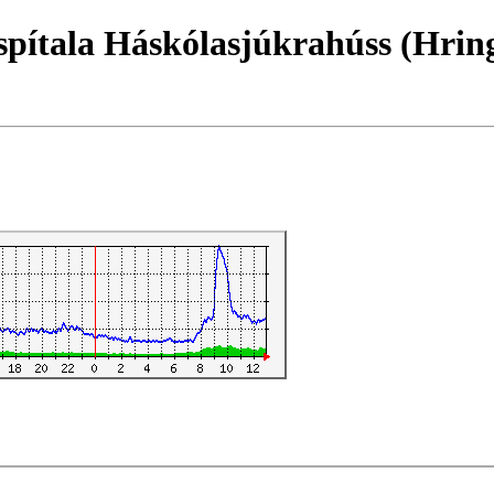
pítala Háskólasjúkrahúss (Hrin