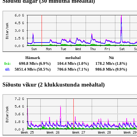
Síðustu dagar (30 mínútna meðaltal)
Hámark
meðaltal
Nú
frá:
690.8 Mb/s (6.9%)
104.4 Mb/s (1.0%)
178.2 Mb/s (1.8%)
til:
5851.4 Mb/s (58.5%)
706.6 Mb/s (7.1%)
986.0 Mb/s (9.9%)
Síðustu vikur (2 klukkustunda meðaltal)