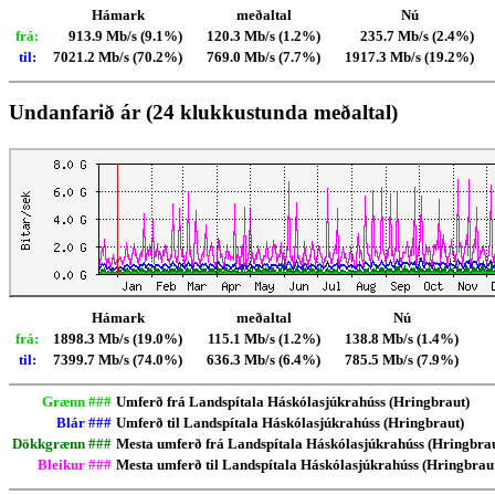
Hámark
meðaltal
Nú
frá:
913.9 Mb/s (9.1%)
120.3 Mb/s (1.2%)
235.7 Mb/s (2.4%)
til:
7021.2 Mb/s (70.2%)
769.0 Mb/s (7.7%)
1917.3 Mb/s (19.2%)
Undanfarið ár (24 klukkustunda meðaltal)
Hámark
meðaltal
Nú
frá:
1898.3 Mb/s (19.0%)
115.1 Mb/s (1.2%)
138.8 Mb/s (1.4%)
til:
7399.7 Mb/s (74.0%)
636.3 Mb/s (6.4%)
785.5 Mb/s (7.9%)
Grænn ###
Umferð frá Landspítala Háskólasjúkrahúss (Hringbraut)
Blár ###
Umferð til Landspítala Háskólasjúkrahúss (Hringbraut)
Dökkgrænn ###
Mesta umferð frá Landspítala Háskólasjúkrahúss (Hringbrau
Bleikur ###
Mesta umferð til Landspítala Háskólasjúkrahúss (Hringbraut