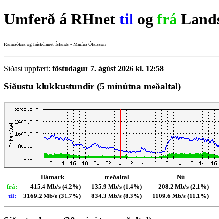
Umferð á RHnet
til
og
frá
Lands
Rannsókna og háskólanet Íslands - Maríus Ólafsson
Síðast uppfært:
föstudagur 7. ágúst 2026 kl. 12:58
Síðustu klukkustundir (5 mínútna meðaltal)
Hámark
meðaltal
Nú
frá:
415.4 Mb/s (4.2%)
135.9 Mb/s (1.4%)
208.2 Mb/s (2.1%)
til:
3169.2 Mb/s (31.7%)
834.3 Mb/s (8.3%)
1109.6 Mb/s (11.1%)