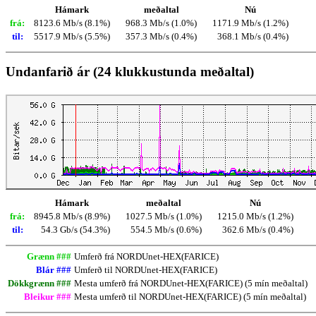
Hámark
meðaltal
Nú
frá:
8123.6 Mb/s (8.1%)
968.3 Mb/s (1.0%)
1171.9 Mb/s (1.2%)
til:
5517.9 Mb/s (5.5%)
357.3 Mb/s (0.4%)
368.1 Mb/s (0.4%)
Undanfarið ár (24 klukkustunda meðaltal)
Hámark
meðaltal
Nú
frá:
8945.8 Mb/s (8.9%)
1027.5 Mb/s (1.0%)
1215.0 Mb/s (1.2%)
til:
54.3 Gb/s (54.3%)
554.5 Mb/s (0.6%)
362.6 Mb/s (0.4%)
Grænn ###
Umferð frá NORDUnet-HEX(FARICE)
Blár ###
Umferð til NORDUnet-HEX(FARICE)
Dökkgrænn ###
Mesta umferð frá NORDUnet-HEX(FARICE) (5 mín meðaltal)
Bleikur ###
Mesta umferð til NORDUnet-HEX(FARICE) (5 mín meðaltal)