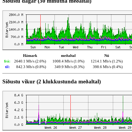
Síðustu dagar (30 mínútna meðaltal)
Hámark
meðaltal
Nú
frá:
2640.1 Mb/s (2.6%)
1008.4 Mb/s (1.0%)
1214.1 Mb/s (1.2%)
til:
842.3 Mb/s (0.8%)
349.9 Mb/s (0.3%)
398.6 Mb/s (0.4%)
Síðustu vikur (2 klukkustunda meðaltal)