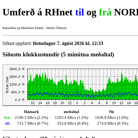
Umferð á RHnet
til
og
frá
NORD
Rannsókna og háskólanet Íslands - Maríus Ólafsson
Síðast uppfært:
föstudagur 7. ágúst 2026 kl. 12:33
Síðustu klukkustundir (5 mínútna meðaltal)
Hámark
meðaltal
Nú
frá:
2190.5 Mb/s (2.2%)
1203.4 Mb/s (1.2%)
1636.8 Mb/s (1.6%)
til:
733.7 Mb/s (0.7%)
353.8 Mb/s (0.4%)
274.9 Mb/s (0.3%)