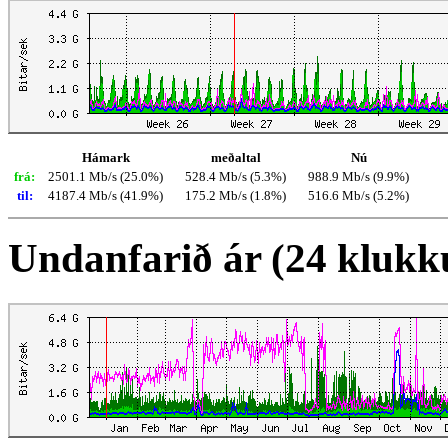
Hámark
meðaltal
Nú
frá:
2501.1 Mb/s (25.0%)
528.4 Mb/s (5.3%)
988.9 Mb/s (9.9%)
til:
4187.4 Mb/s (41.9%)
175.2 Mb/s (1.8%)
516.6 Mb/s (5.2%)
Undanfarið ár (24 klukk