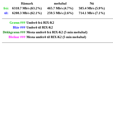
Hámark
meðaltal
Nú
frá:
6318.7 Mb/s (63.2%)
465.7 Mb/s (4.7%)
585.4 Mb/s (5.9%)
til:
6208.3 Mb/s (62.1%)
259.5 Mb/s (2.6%)
714.1 Mb/s (7.1%)
Grænn ###
Umferð frá RIX-K2
Blár ###
Umferð til RIX-K2
Dökkgrænn ###
Mesta umferð frá RIX-K2 (5 mín meðaltal)
Bleikur ###
Mesta umferð til RIX-K2 (5 mín meðaltal)