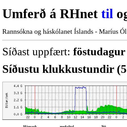
Umferð á RHnet
til
o
Rannsókna og háskólanet Íslands - Maríus Ól
Síðast uppfært:
föstudagur 
Síðustu klukkustundir (
Hámark
meðaltal
Nú