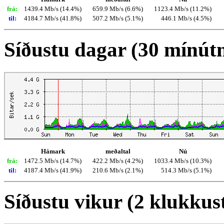
frá:
1439.4 Mb/s (14.4%)
659.9 Mb/s (6.6%)
1123.4 Mb/s (11.2%)
til:
4184.7 Mb/s (41.8%)
507.2 Mb/s (5.1%)
446.1 Mb/s (4.5%)
Síðustu dagar (30 mínút
Hámark
meðaltal
Nú
frá:
1472.5 Mb/s (14.7%)
422.2 Mb/s (4.2%)
1033.4 Mb/s (10.3%)
til:
4187.4 Mb/s (41.9%)
210.6 Mb/s (2.1%)
514.3 Mb/s (5.1%)
Síðustu vikur (2 klukkus