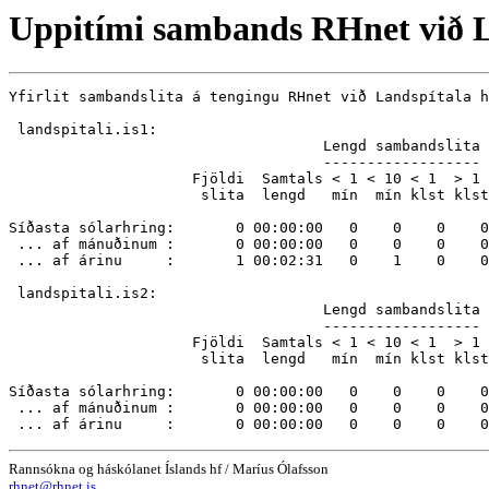
Uppitími sambands RHnet við L
Yfirlit sambandslita á tengingu RHnet við Landspítala h
 landspitali.is1:

                                    Lengd sambandslita 
                                    ------------------

                     Fjöldi  Samtals < 1 < 10 < 1  > 1

                      slita  lengd   mín  mín klst klst

Síðasta sólarhring:       0 00:00:00   0    0    0    0
 ... af mánuðinum :       0 00:00:00   0    0    0    0
 ... af árinu     :       1 00:02:31   0    1    0    0
 landspitali.is2:

                                    Lengd sambandslita 
                                    ------------------

                     Fjöldi  Samtals < 1 < 10 < 1  > 1

                      slita  lengd   mín  mín klst klst

Síðasta sólarhring:       0 00:00:00   0    0    0    0
 ... af mánuðinum :       0 00:00:00   0    0    0    0
Rannsókna og háskólanet Íslands hf / Maríus Ólafsson
rhnet@rhnet.is