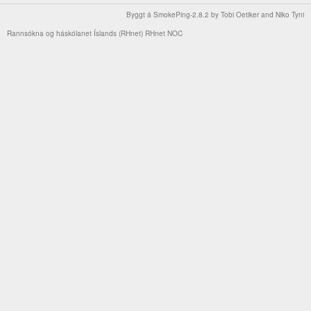
Byggt á
SmokePing-2.8.2
by
Tobi Oetiker
and Niko Tyni
Rannsókna og háskólanet Íslands (RHnet)
RHnet NOC