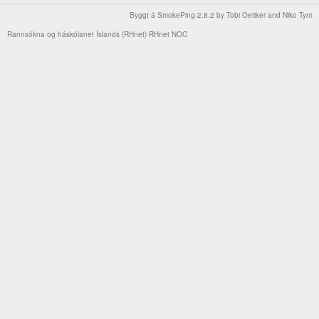
Byggt á
SmokePing-2.8.2
by
Tobi Oetiker
and Niko Tyni
Rannsókna og háskólanet Íslands (RHnet)
RHnet NOC