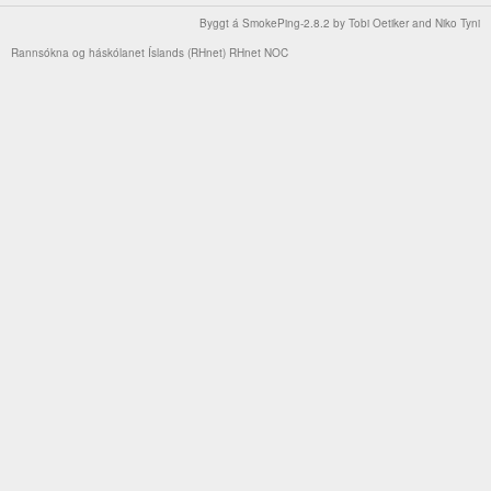
Byggt á
SmokePing-2.8.2
by
Tobi Oetiker
and Niko Tyni
Rannsókna og háskólanet Íslands (RHnet)
RHnet NOC