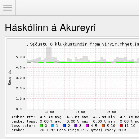
Toggle Menu
Háskólinn á Akureyri