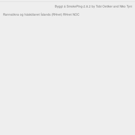
Byggt á
SmokePing-2.8.2
by
Tobi Oetiker
and Niko Tyni
Rannsókna og háskólanet Íslands (RHnet)
RHnet NOC