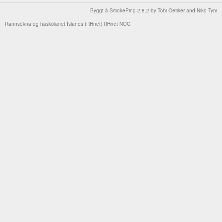
Byggt á
SmokePing-2.8.2
by
Tobi Oetiker
and Niko Tyni
Rannsókna og háskólanet Íslands (RHnet)
RHnet NOC